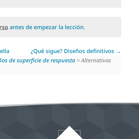
rso
antes de empezar la lección.
ella
¿Qué sigue? Diseños definitivos
eños de superficie de respuesta
> Alternativas